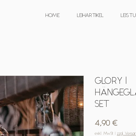
HOME
LEIHARTIKEL
LEIST
GLORY |
HÄNGEGLA
SET
Preis
4,90 €
exkl. MwSt.
|
zzgl. Versa