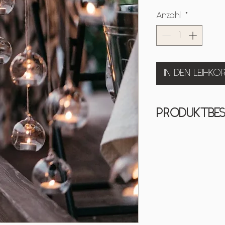
Anzahl
*
IN DEN LEIHKO
PRODUKTBES
Hallo wir sind GL
und wir verleihe
optimalen Flair. U
wir sind aus Glas.