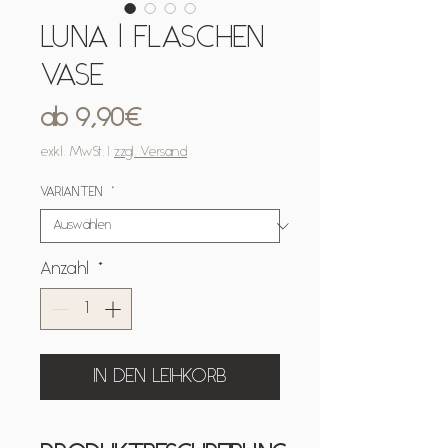
LUNA | FLASCHEN
VASE
Sale-
ab
9,90€
Preis
exkl. MwSt.
|
zzgl. Versand
VARIANTEN
*
Anzahl
*
IN DEN LEIHKORB